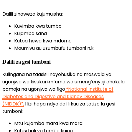
Dalili zinaweza kujumuisha:
Kuvimba kwa tumbo
Kujamba sana
Kutoa hewa kwa mdomo
Maumivu au usumbufu tumboni n.k.
Dalili za gesi tumboni
Kulingana na taasisi inayohusika na maswala ya
ugonjwa wa kisukari,mfumo wa umeng’enyaji chakula
pamoja na ugonjwa wa figo
“National Institute of
Diabetes and Digestive and Kidney Diseases
(NIDDK)”,
Hizi hapa ndyo dalili kuu za tatizo la gesi
tumboni;
Mtu kujamba mara kwa mara
Kuhisi hali ya tumbo kujaa