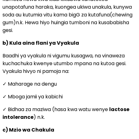
unapotafuna haraka, kuongea ukiwa unakula, kunywa
soda au kutumia vitu kama bigG za kutafuna(chewing
gum)n.k. Hewa hiyo huingia tumboni na kusababisha
gesi.
b) Kula aina flani ya Vyakula
Baadhi ya vyakula ni vigumu kusagwa, na vinaweza
kuchachuka kwenye utumbo mpana na kutoa gesi.
Vyakula hivyo ni pamoja na:
✓ Maharage na dengu
✓ Mboga jamii ya kabichi
✓ Bidhaa za maziwa (hasa kwa watu wenye
lactose
intolerance
) n.k.
c) Mzio wa Chakula