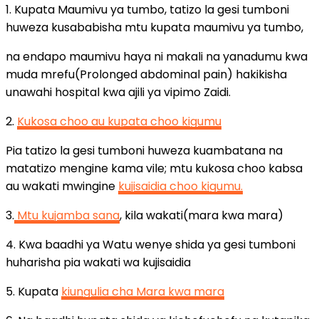
1. Kupata Maumivu ya tumbo, tatizo la gesi tumboni
huweza kusababisha mtu kupata maumivu ya tumbo,
na endapo maumivu haya ni makali na yanadumu kwa
muda mrefu(Prolonged abdominal pain) hakikisha
unawahi hospital kwa ajili ya vipimo Zaidi.
2.
Kukosa choo au kupata choo kigumu
Pia tatizo la gesi tumboni huweza kuambatana na
matatizo mengine kama vile; mtu kukosa choo kabsa
au wakati mwingine
kujisaidia choo kigumu.
3.
Mtu kujamba sana
, kila wakati(mara kwa mara)
4. Kwa baadhi ya Watu wenye shida ya gesi tumboni
huharisha pia wakati wa kujisaidia
5. Kupata
kiungulia cha Mara kwa mara