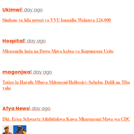
Ukimwi
1 day ago
Sindano ya kila mwezi ya VVU kusaidia Wakenya 126,000
Hospital
1 day ago
Mloganzila kuja na Dawa Mpya kabsa ya Kupunguza Uzito
magonjwa
1 day ago
Tatizo la Harufu Mbaya Mdomoni(Halitosis): Sababu, Dalili na Tiba
yake
Afya News
1 day ago
Dkt. Erica Schwartz Athibitishwa Kuwa Mkurugenzi Mpya wa CDC