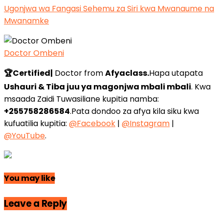
Ugonjwa wa Fangasi Sehemu za Siri kwa Mwanaume na
Mwanamke
Doctor Ombeni
🏆Certified|
Doctor from
Afyaclass.
Hapa utapata
Ushauri & Tiba juu ya magonjwa mbali mbali
. Kwa
msaada Zaidi Tuwasiliane kupitia namba:
+255758286584
.Pata dondoo za afya kila siku kwa
kufuatilia kupitia:
@Facebook
|
@Instagram
|
@YouTube
.
You may like
Leave a Reply