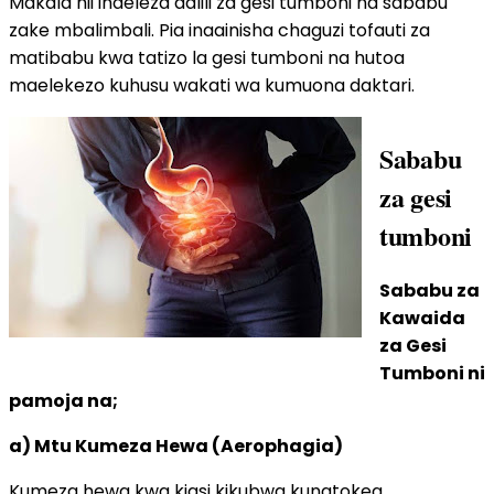
Makala hii inaeleza dalili za gesi tumboni na sababu
zake mbalimbali. Pia inaainisha chaguzi tofauti za
matibabu kwa tatizo la gesi tumboni na hutoa
maelekezo kuhusu wakati wa kumuona daktari.
Sababu
za gesi
tumboni
Sababu za
Kawaida
za Gesi
Tumboni ni
pamoja na;
a) Mtu Kumeza Hewa (Aerophagia)
Kumeza hewa kwa kiasi kikubwa kunatokea