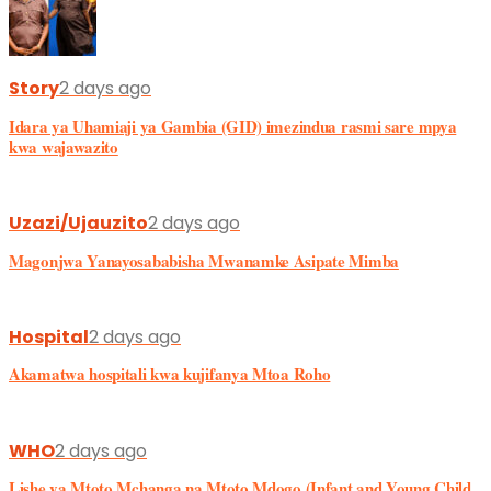
Story
2 days ago
Idara ya Uhamiaji ya Gambia (GID) imezindua rasmi sare mpya
kwa wajawazito
Uzazi/Ujauzito
2 days ago
Magonjwa Yanayosababisha Mwanamke Asipate Mimba
Hospital
2 days ago
Akamatwa hospitali kwa kujifanya Mtoa Roho
WHO
2 days ago
Lishe ya Mtoto Mchanga na Mtoto Mdogo (Infant and Young Child