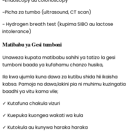
~Endoscopy au colonoscopy
~Picha za tumbo (ultrasound, CT scan)
~ Hydrogen breath test (kupima SIBO au lactose
intolerance)
Matibabu ya Gesi tumboni
Unaweza kupata matibabu sahihi ya tatizo la gesi
tumboni baada ya kufahamu chanzo husika,
Ila kwa ujumla kuna dawa za kutibu shida hii ikaisha
kabsa. Pamoja na dawa,lakini pia ni muhimu kuzingatia
baadhi ya vitu kama vile;
✓ Kutafuna chakula vizuri
✓ Kuepuka kuongea wakati wa kula
✓ Kutokula au kunywa haraka haraka