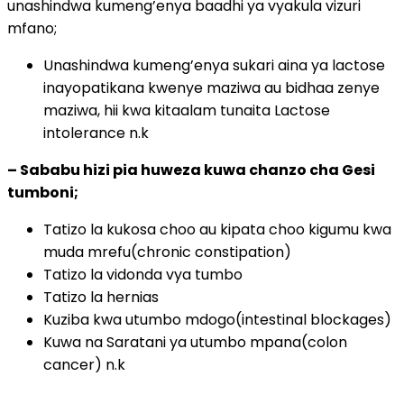
unashindwa kumeng’enya baadhi ya vyakula vizuri
mfano;
Unashindwa kumeng’enya sukari aina ya lactose
inayopatikana kwenye maziwa au bidhaa zenye
maziwa, hii kwa kitaalam tunaita Lactose
intolerance n.k
– Sababu hizi pia huweza kuwa chanzo cha Gesi
tumboni;
Tatizo la kukosa choo au kipata choo kigumu kwa
muda mrefu(chronic constipation)
Tatizo la vidonda vya tumbo
Tatizo la hernias
Kuziba kwa utumbo mdogo(intestinal blockages)
Kuwa na Saratani ya utumbo mpana(colon
cancer) n.k