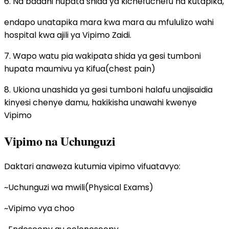
6. Na baadhi hupata shida ya kichefuchefu na kutapika,
endapo unatapika mara kwa mara au mfululizo wahi
hospital kwa ajili ya Vipimo Zaidi.
7. Wapo watu pia wakipata shida ya gesi tumboni
hupata maumivu ya Kifua(chest pain)
8. Ukiona unashida ya gesi tumboni halafu unajisaidia
kinyesi chenye damu, hakikisha unawahi kwenye
Vipimo
Vipimo na Uchunguzi
Daktari anaweza kutumia vipimo vifuatavyo:
~Uchunguzi wa mwili(Physical Exams)
~Vipimo vya choo