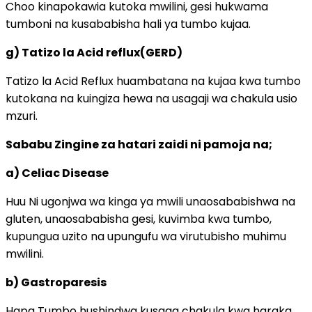
Choo kinapokawia kutoka mwilini, gesi hukwama
tumboni na kusababisha hali ya tumbo kujaa.
g) Tatizo la Acid reflux(GERD)
Tatizo la Acid Reflux huambatana na kujaa kwa tumbo
kutokana na kuingiza hewa na usagaji wa chakula usio
mzuri.
Sababu Zingine za hatari zaidi ni pamoja na;
a) Celiac Disease
Huu Ni ugonjwa wa kinga ya mwili unaosababishwa na
gluten, unaosababisha gesi, kuvimba kwa tumbo,
kupungua uzito na upungufu wa virutubisho muhimu
mwilini.
b) Gastroparesis
Hapa Tumbo hushindwa kusaga chakula kwa haraka,