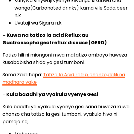
Kunywa vinywaji vyenye kiwango kikubwa cha
wanga(Carbonated drinks) kama vile Soda,beer
n.k
Uvutaji wa Sigara n.k
– Kuwa na tatizo la acid Reflux au
Gastroesophageal reflux disease (GERD)
Tatizo hili ni miongoni mwa matatizo ambayo huweza
kusababisha shida ya gesi tumboni.
Soma Zaidi hapa:
Tatizo la Acid reflux,chanzo,dalili na
madhara yake
–
Kula baadhi ya vyakula vyenye Gesi
Kula baadhi ya vyakula vyenye gesi sana huweza kuwa
chanzo cha tatizo la gesi tumboni, vyakula hivo ni
pamoja na;
Maharage