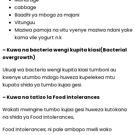
cabbage
Baadhi ya mboga za majani
Vitunguu
Maziwa pamoja na vitu vyenye maziwa ndani yake
kama vile yogurt n.k
– Kuwa na bacteria wengi kupita kiasi(Bacterial
overgrowth)
Ukuaji wa bacteria wengi kupita kiasi tumboni au
kwenye utumbo mdogo huweza kupelekea mtu
kupata shida ya tumbo kujaa gesi.
– Kuwa na tatizo la Food intolerances
Wakati mwingine tumbo kujaa gesi huweza kutokana
na shida ya Food Intolerances,
Food Intolerances; ni pale ambapo mwili wako