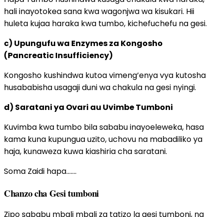
hali inayotokea sana kwa wagonjwa wa kisukari. Hii
huleta kujaa haraka kwa tumbo, kichefuchefu na gesi.
c) Upungufu wa Enzymes za Kongosho
(Pancreatic Insufficiency)
Kongosho kushindwa kutoa vimeng’enya vya kutosha
husababisha usagaji duni wa chakula na gesi nyingi.
d) Saratani ya Ovari au Uvimbe Tumboni
Kuvimba kwa tumbo bila sababu inayoeleweka, hasa
kama kuna kupungua uzito, uchovu na mabadiliko ya
haja, kunaweza kuwa kiashiria cha saratani.
Soma Zaidi hapa…….
Chanzo cha Gesi tumboni
Zipo sababu mbali mbali za tatizo la gesi tumboni, na