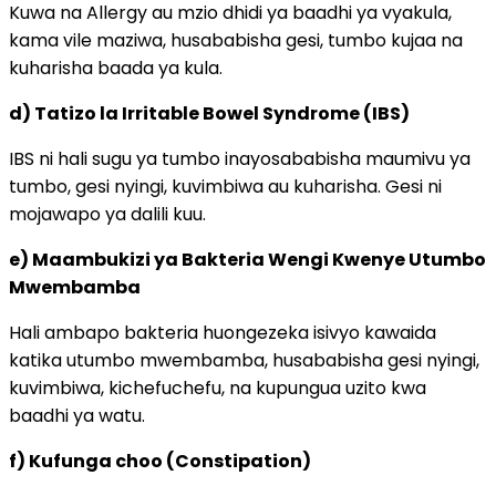
Kuwa na Allergy au mzio dhidi ya baadhi ya vyakula,
kama vile maziwa, husababisha gesi, tumbo kujaa na
kuharisha baada ya kula.
d) Tatizo la Irritable Bowel Syndrome (IBS)
IBS ni hali sugu ya tumbo inayosababisha maumivu ya
tumbo, gesi nyingi, kuvimbiwa au kuharisha. Gesi ni
mojawapo ya dalili kuu.
e) Maambukizi ya Bakteria Wengi Kwenye Utumbo
Mwembamba
Hali ambapo bakteria huongezeka isivyo kawaida
katika utumbo mwembamba, husababisha gesi nyingi,
kuvimbiwa, kichefuchefu, na kupungua uzito kwa
baadhi ya watu.
f) Kufunga choo (Constipation)