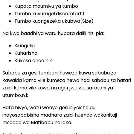
Kupata maumivu ya tumbo
Tumbo kuvuruga(discomfort)
Tumbo kuongezeka ukubwa(Size)
Na kwa baadhi ya watu hupata dalili hizi pia;
Kiungulia
Kuharisha
Kukosa choo n.k
Sababu za gesi tumboni huweza kuwa sababu za
kawaida kama vile kumeza hewa hadi sababu za hatari
zaidi kama vile kuwa na ugonjwa wa saratani ya
utumbo.n.k
Hata hivyo, watu wenye gesi isiyoisha au
inayosababisha madhara zaidi huenda wakahitaji
msaada wa Matibabu haraka.