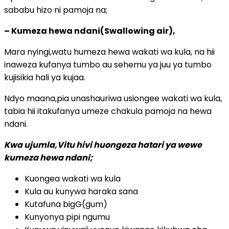
sababu hizo ni pamoja na;
– Kumeza hewa ndani(Swallowing air),
Mara nyingi,watu humeza hewa wakati wa kula, na hii
inaweza kufanya tumbo au sehemu ya juu ya tumbo
kujisikia hali ya kujaa.
Ndyo maana,pia unashauriwa usiongee wakati wa kula,
tabia hii itakufanya umeze chakula pamoja na hewa
ndani.
Kwa ujumla,Vitu hivi huongeza hatari ya wewe
kumeza hewa ndani;
Kuongea wakati wa kula
Kula au kunywa haraka sana
Kutafuna bigG(gum)
Kunyonya pipi ngumu