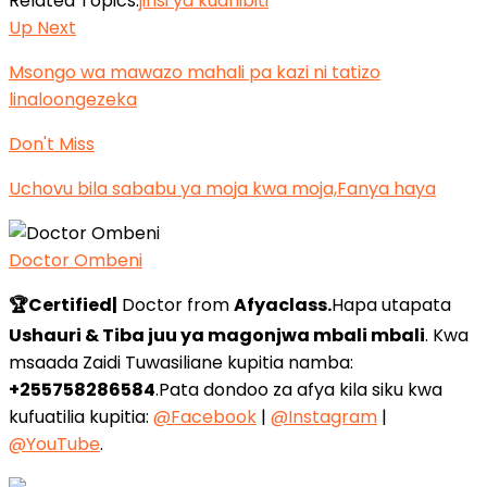
Related Topics:
jinsi ya kudhibiti
Up Next
Msongo wa mawazo mahali pa kazi ni tatizo
linaloongezeka
Don't Miss
Uchovu bila sababu ya moja kwa moja,Fanya haya
Doctor Ombeni
🏆Certified|
Doctor from
Afyaclass.
Hapa utapata
Ushauri & Tiba juu ya magonjwa mbali mbali
. Kwa
msaada Zaidi Tuwasiliane kupitia namba:
+255758286584
.Pata dondoo za afya kila siku kwa
kufuatilia kupitia:
@Facebook
|
@Instagram
|
@YouTube
.