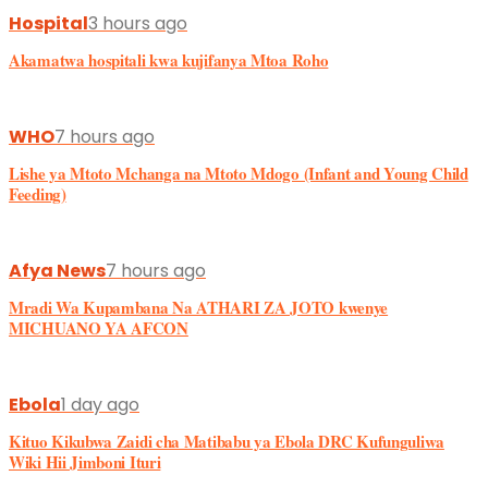
Hospital
3 hours ago
Akamatwa hospitali kwa kujifanya Mtoa Roho
WHO
7 hours ago
Lishe ya Mtoto Mchanga na Mtoto Mdogo (Infant and Young Child
Feeding)
Afya News
7 hours ago
Mradi Wa Kupambana Na ATHARI ZA JOTO kwenye
MICHUANO YA AFCON
Ebola
1 day ago
Kituo Kikubwa Zaidi cha Matibabu ya Ebola DRC Kufunguliwa
Wiki Hii Jimboni Ituri