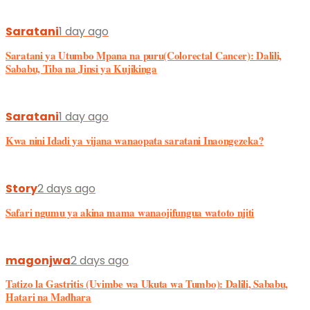
Saratani
1 day ago
Saratani ya Utumbo Mpana na puru(Colorectal Cancer): Dalili,
Sababu, Tiba na Jinsi ya Kujikinga
Saratani
1 day ago
Kwa nini Idadi ya vijana wanaopata saratani Inaongezeka?
Story
2 days ago
Safari ngumu ya akina mama wanaojifungua watoto njiti
magonjwa
2 days ago
Tatizo la Gastritis (Uvimbe wa Ukuta wa Tumbo): Dalili, Sababu,
Hatari na Madhara