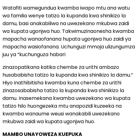
Watafiti wamegundua kwamba iwapo mtu ana watu
wa familia wenye tatizo la kupanda kwa shinikizo la
damu, basi anakabiliwa na uwezekano mkubwa zaidi
wa kupata ugonjwa huo. Takwimuzinaonesha kwamba
mapacha wanaofanana hupata ugonjwa huo zaidi ya
mapacha wasiofanana. Uchunguzi mmoja ulizungumza
juu ya “kuchunguza habari
zinazopatikana katika chembe za urithi ambazo
husababisha tatizo la kupanda kwa shinikizo la damu.”
Hiyo inathibitisha kwamba kuna chembe za urithi
zinazosababisha tatizo la kupanda kwa shinikizo la
damu. Inasemekana kwamba uwezekano wa kupata
tatizo hilo huongezeka mtu anapozidi kuzeeka na
kwamba wanaume weusi wanakabili uwezekano
mkubwa zaidi wa kupata ugonjwa huo.
MAMBO UNAYOWEZA KUEPUKA