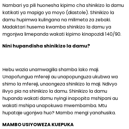
Nambari ya pili huonesha kipimo cha shinikizo la damu
katikati ya mapigo ya moyo (diastole). Shinikizo la
damu hupimwa kulingana na milimeta za zebaki.
Madaktari husema kwamba shinikizo la damu ya
mgonjwa limepanda wakati kipimo kinapozidi 140/90.
Nini hupandisha shinikizo la damu?
Hebu wazia unamwagilia shamba lako maji.
Unapofungua mfereji au unapopunguza ukubwa wa
shimo la mfereji, unaongeza shinikizo la maji. Ndivyo
ilivyo pia na shinikizo la damu. Shinikizo la damu
hupanda wakati damu nyingi inapopita mshipani au
wakati mshipa unapokuwa mwembamba. Mtu
hupataje ugonjwa huo? Mambo mengi yanahusika.
MAMBO USIYOWEZA KUEPUKA