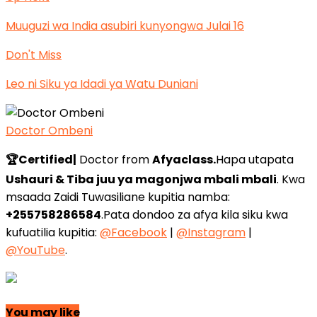
Muuguzi wa India asubiri kunyongwa Julai 16
Don't Miss
Leo ni Siku ya Idadi ya Watu Duniani
Doctor Ombeni
🏆Certified|
Doctor from
Afyaclass.
Hapa utapata
Ushauri & Tiba juu ya magonjwa mbali mbali
. Kwa
msaada Zaidi Tuwasiliane kupitia namba:
+255758286584
.Pata dondoo za afya kila siku kwa
kufuatilia kupitia:
@Facebook
|
@Instagram
|
@YouTube
.
You may like