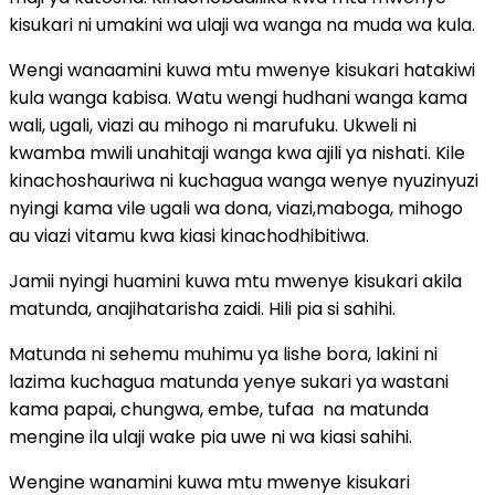
kisukari ni umakini wa ulaji wa wanga na muda wa kula.
Wengi wanaamini kuwa mtu mwenye kisukari hatakiwi
kula wanga kabisa. Watu wengi hudhani wanga kama
wali, ugali, viazi au mihogo ni marufuku. Ukweli ni
kwamba mwili unahitaji wanga kwa ajili ya nishati. Kile
kinachoshauriwa ni kuchagua wanga wenye nyuzinyuzi
nyingi kama vile ugali wa dona, viazi,maboga, mihogo
au viazi vitamu kwa kiasi kinachodhibitiwa.
Jamii nyingi huamini kuwa mtu mwenye kisukari akila
matunda, anajihatarisha zaidi. Hili pia si sahihi.
Matunda ni sehemu muhimu ya lishe bora, lakini ni
lazima kuchagua matunda yenye sukari ya wastani
kama papai, chungwa, embe, tufaa na matunda
mengine ila ulaji wake pia uwe ni wa kiasi sahihi.
Wengine wanamini kuwa mtu mwenye kisukari