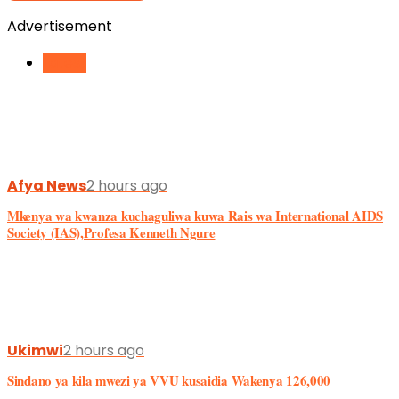
Advertisement
Latest
Afya News
2 hours ago
Mkenya wa kwanza kuchaguliwa kuwa Rais wa International AIDS
Society (IAS),Profesa Kenneth Ngure
Ukimwi
2 hours ago
Sindano ya kila mwezi ya VVU kusaidia Wakenya 126,000