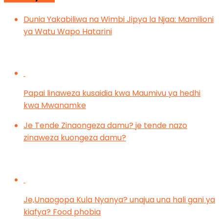
Dunia Yakabiliwa na Wimbi Jipya la Njaa: Mamilioni
ya Watu Wapo Hatarini
Papai linaweza kusaidia kwa Maumivu ya hedhi
kwa Mwanamke
Je Tende Zinaongeza damu? je tende nazo
zinaweza kuongeza damu?
Je,Unaogopa Kula Nyanya? unajua una hali gani ya
kiafya? Food phobia