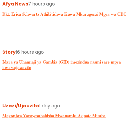
Afya News
7 hours ago
Dkt. Erica Schwartz Athibitishwa Kuwa Mkurugenzi Mpya wa CDC
Story
16 hours ago
Idara ya Uhamiaji ya Gambia (GID) imezindua rasmi sare mpya
kwa wajawazito
Uzazi/Ujauzito
1 day ago
Magonjwa Yanayosababisha Mwanamke Asipate Mimba