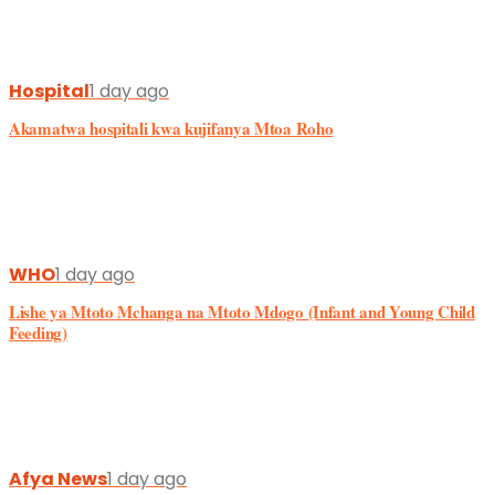
Hospital
1 day ago
Akamatwa hospitali kwa kujifanya Mtoa Roho
WHO
1 day ago
Lishe ya Mtoto Mchanga na Mtoto Mdogo (Infant and Young Child
Feeding)
Afya News
1 day ago