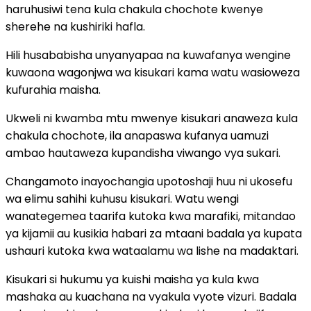
haruhusiwi tena kula chakula chochote kwenye
sherehe na kushiriki hafla.
Hili husababisha unyanyapaa na kuwafanya wengine
kuwaona wagonjwa wa kisukari kama watu wasioweza
kufurahia maisha.
Ukweli ni kwamba mtu mwenye kisukari anaweza kula
chakula chochote, ila anapaswa kufanya uamuzi
ambao hautaweza kupandisha viwango vya sukari.
Changamoto inayochangia upotoshaji huu ni ukosefu
wa elimu sahihi kuhusu kisukari. Watu wengi
wanategemea taarifa kutoka kwa marafiki, mitandao
ya kijamii au kusikia habari za mtaani badala ya kupata
ushauri kutoka kwa wataalamu wa lishe na madaktari.
Kisukari si hukumu ya kuishi maisha ya kula kwa
mashaka au kuachana na vyakula vyote vizuri. Badala