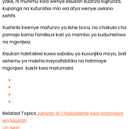
yake, ni muhimu kwa wenye kisukari kuanza kujifunza,
kupanga na kufurahia mlo wa afya wenye uwiano
sahihi.
Kushiriki kwenye mafunzo ya lishe bora, na chakula cha
pamoja kama familia,ni kati ya mambo ya kudumishwa
na mgonjwa.
Kisukari hakitakiwi kuwa sababu ya kuvunjika moyo, bali
sehemu ya maisha inayodhibitika na hatimaye
mgonjwa kuishi kwa matumaini
Related Topics:
Jukwaa la Chakula
lishe kwa wagonjwa
wa kisukari
Up Next