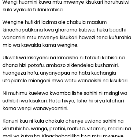
Wengi huamini kuwa mtu mwenye kisukari haruhusiwi
kula vyakula fulani kabisa.
Wengine hufikiri lazima ale chakula maalum
kinachopatikana kwa gharama kubwa, huku baadhi
wanamini mtu mwenye kisukari hawezi tena kufurahia
mlo wa kawaida kama wengine.
Ukweli wa kisayansi na kimaisha ni tofauti kabisa na
dhana hizi potofu, ambazo zikiendelea kushamiri,
huongeza hofu, unyanyapaa na hata kuchangia
utapiamlo miongoni mwa watu wanaoishi na kisukari.
Ni muhimu kuelewa kwamba lishe sahihi ni msingi wa
udhibiti wa kisukari. Hata hivyo, lishe hii si ya kifahari
kama wengi wanavyoamini.
Kanuni kuu ni kula chakula chenye uwiano sahihi na
virutubisho, wanga, protini, mafuta, vitamini, madini na
maji ya kutosha. Kinachobadilika kwa mtu mwenye