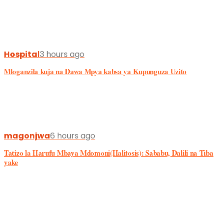
Hospital
3 hours ago
Mloganzila kuja na Dawa Mpya kabsa ya Kupunguza Uzito
magonjwa
6 hours ago
Tatizo la Harufu Mbaya Mdomoni(Halitosis): Sababu, Dalili na Tiba
yake