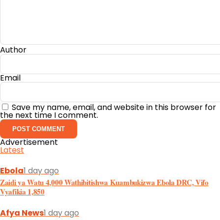
Author
Email
Save my name, email, and website in this browser for
the next time I comment.
Advertisement
Latest
Ebola
1 day ago
Zaidi ya Watu 4,000 Wathibitishwa Kuambukizwa Ebola DRC, Vifo
Vyafikia 1,850
Afya News
1 day ago
Mkenya wa kwanza kuchaguliwa kuwa Rais wa International AIDS
Society (IAS),Profesa Kenneth Ngure