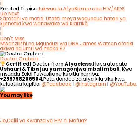
Related Topics:
Jukwaa la Afya
Kipimo cha HIV/AIDS
Up Next
Saratani ya matiti: Utafiti mpya wagundua hatari ya
kijenetiki kwa wanawake wa Kiafrika
Don't Miss
Mwanzilishi na Mgunduzi wa DNA James Watson afariki
akiwa na umri wa miaka 97
Doctor Ombeni
Certified|
Doctor from
Afyaclass.
Hapa utapata
Ushauri & Tiba juu ya magonjwa mbali mbali
. Kwa
msaada Zaidi Tuwasiliane kupitia namba:
+255758286584
.Pata dondoo za afya kila siku kwa
kufuatilia kupitia:
@Facebook
|
@Instagram
|
@YouTube
.
You may like
Je,Dalili ya Kwanza ya HIV ni Mafua?