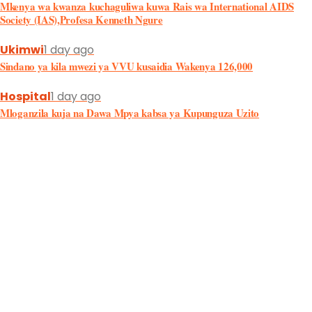
Ukimwi
1 day ago
Sindano ya kila mwezi ya VVU kusaidia Wakenya 126,000
Hospital
1 day ago
Mloganzila kuja na Dawa Mpya kabsa ya Kupunguza Uzito
magonjwa
1 day ago
Tatizo la Harufu Mbaya Mdomoni(Halitosis): Sababu, Dalili na Tiba
yake
Afya News
1 day ago
Dkt. Erica Schwartz Athibitishwa Kuwa Mkurugenzi Mpya wa CDC
Story
2 days ago
Idara ya Uhamiaji ya Gambia (GID) imezindua rasmi sare mpya kwa
wajawazito
Uzazi/Ujauzito
2 days ago
Magonjwa Yanayosababisha Mwanamke Asipate Mimba