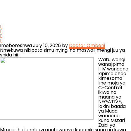
Imeboreshwa July 10, 2026 by
Doctor Ombeni
Nmekuwa nikipata simu nyingi na maswali mengi juu ya
shida hii…
Watu wengi
wanajipima
HIV wanaona
kipimo chao
kimesoma
line moja ya
C-Control
ikiwa na
maana ya
NEGATIVE,
lakini baada
ya Muda
wanaona
kuna Mstari
Zaidi ya
Mmoja, hali ambayo inafawanya kupaniki sana na kuwa