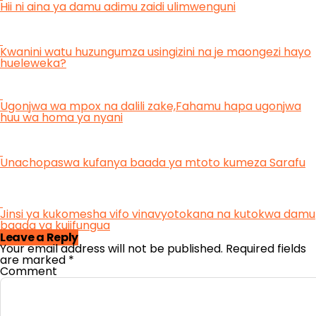
Hii ni aina ya damu adimu zaidi ulimwenguni
Kwanini watu huzungumza usingizini na je maongezi hayo
hueleweka?
Ugonjwa wa mpox na dalili zake,Fahamu hapa ugonjwa
huu wa homa ya nyani
Unachopaswa kufanya baada ya mtoto kumeza Sarafu
Jinsi ya kukomesha vifo vinavyotokana na kutokwa damu
baada ya kujifungua
Leave a Reply
Your email address will not be published.
Required fields
are marked
*
Comment