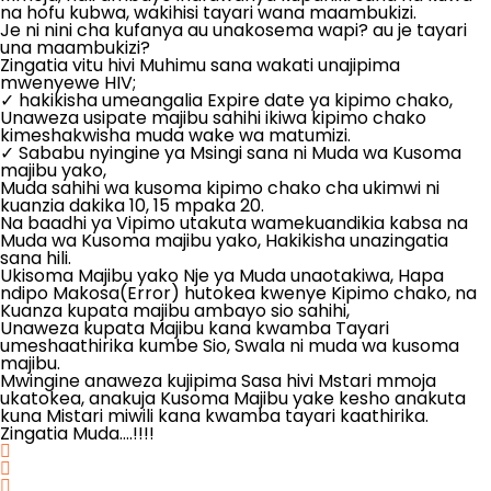
na hofu kubwa, wakihisi tayari wana maambukizi.
Je ni nini cha kufanya au unakosema wapi? au je tayari
una maambukizi?
Zingatia vitu hivi Muhimu sana wakati unajipima
mwenyewe HIV;
✓ hakikisha umeangalia Expire date ya kipimo chako,
Unaweza usipate majibu sahihi ikiwa kipimo chako
kimeshakwisha muda wake wa matumizi.
✓ Sababu nyingine ya Msingi sana ni Muda wa Kusoma
majibu yako,
Muda sahihi wa kusoma kipimo chako cha ukimwi ni
kuanzia dakika 10, 15 mpaka 20.
Na baadhi ya Vipimo utakuta wamekuandikia kabsa na
Muda wa Kusoma majibu yako, Hakikisha unazingatia
sana hili.
Ukisoma Majibu yako Nje ya Muda unaotakiwa, Hapa
ndipo Makosa(Error) hutokea kwenye Kipimo chako, na
Kuanza kupata majibu ambayo sio sahihi,
Unaweza kupata Majibu kana kwamba Tayari
umeshaathirika kumbe Sio, Swala ni muda wa kusoma
majibu.
Mwingine anaweza kujipima Sasa hivi Mstari mmoja
ukatokea, anakuja Kusoma Majibu yake kesho anakuta
kuna Mistari miwili kana kwamba tayari kaathirika.
Zingatia Muda….!!!!