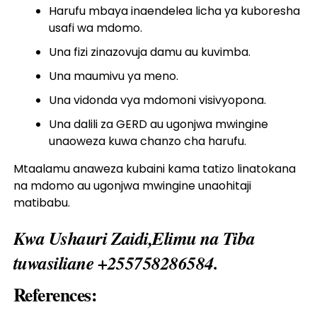
Harufu mbaya inaendelea licha ya kuboresha
usafi wa mdomo.
Una fizi zinazovuja damu au kuvimba.
Una maumivu ya meno.
Una vidonda vya mdomoni visivyopona.
Una dalili za GERD au ugonjwa mwingine
unaoweza kuwa chanzo cha harufu.
Mtaalamu anaweza kubaini kama tatizo linatokana
na mdomo au ugonjwa mwingine unaohitaji
matibabu.
Kwa Ushauri Zaidi,Elimu na Tiba
tuwasiliane +255758286584.
References: