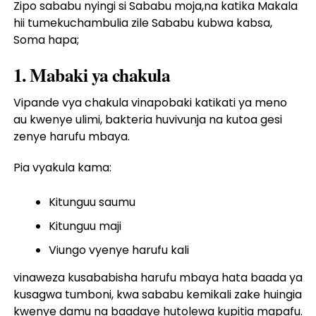
Zipo sababu nyingi si Sababu moja,na katika Makala
hii tumekuchambulia zile Sababu kubwa kabsa,
Soma hapa;
1. Mabaki ya chakula
Vipande vya chakula vinapobaki katikati ya meno
au kwenye ulimi, bakteria huvivunja na kutoa gesi
zenye harufu mbaya.
Pia vyakula kama:
Kitunguu saumu
Kitunguu maji
Viungo vyenye harufu kali
vinaweza kusababisha harufu mbaya hata baada ya
kusagwa tumboni, kwa sababu kemikali zake huingia
kwenye damu na baadaye hutolewa kupitia mapafu.