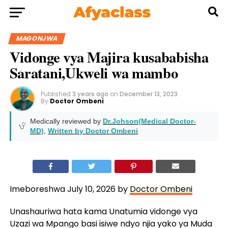
MAGONJWA
Vidonge vya Majira kusababisha
Saratani,Ukweli wa mambo
Published
3 years ago
on
December 13, 2023
By
Doctor Ombeni
Medically reviewed by
Dr.Johson(Medical Doctor-
MD)
,
Written by Doctor Ombeni
Imeboreshwa July 10, 2026 by
Doctor Ombeni
Unashauriwa hata kama Unatumia vidonge vya
Uzazi wa Mpango basi isiwe ndyo njia yako ya Muda