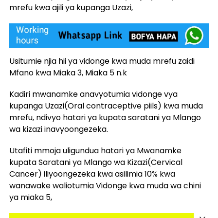
mrefu kwa ajili ya kupanga Uzazi,
Usitumie njia hii ya vidonge kwa muda mrefu zaidi
Mfano kwa Miaka 3, Miaka 5 n.k
Kadiri mwanamke anavyotumia vidonge vya
kupanga Uzazi(Oral contraceptive piils) kwa muda
mrefu, ndivyo hatari ya kupata saratani ya Mlango
wa kizazi inavyoongezeka.
Utafiti mmoja uligundua hatari ya Mwanamke
kupata Saratani ya Mlango wa Kizazi(Cervical
Cancer) iliyoongezeka kwa asilimia 10% kwa
wanawake waliotumia Vidonge kwa muda wa chini
ya miaka 5,