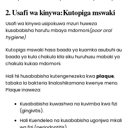
2. Usafi wa kinywa:Kutopiga mswaki
Usafi wa kinywa usipokuwa mzuri huweza
kusababisha harufu mbaya mdomoni
(poor oral
hygiene)
Kutopiga mswaki hasa baada ya kuamka asubuhi au
baada ya kula chakula kila siku huruhusu mabaki ya
chakula kukaa mdomoni.
Hali hii husababisha kutengenezeka kwa
plaque
,
tabaka la bakteria linaloshikamana kwenye meno.
Plaque inaweza:
Kusababisha kuwashwa na kuvimba kwa fizi
(gingivitis).
Hali Kuendelea na kusababisha ugonjwa mkali
wa fizi (periodontitis).