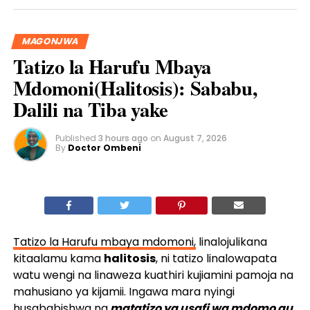
MAGONJWA
Tatizo la Harufu Mbaya
Mdomoni(Halitosis): Sababu,
Dalili na Tiba yake
Published
3 hours ago
on
August 7, 2026
By
Doctor Ombeni
Tatizo la Harufu mbaya mdomoni,
linalojulikana
kitaalamu kama
halitosis
, ni tatizo linalowapata
watu wengi na linaweza kuathiri kujiamini pamoja na
mahusiano ya kijamii. Ingawa mara nyingi
husababishwa na
matatizo ya usafi wa mdomo au