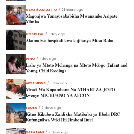
UZAZI/UJAUZITO
21 hours ago
Magonjwa Yanayosababisha Mwanamke Asipate
Mimba
HOSPITAL
1 day ago
Akamatwa hospitali kwa kujifanya Mtoa Roho
WHO
1 day ago
Lishe ya Mtoto Mchanga na Mtoto Mdogo (Infant and
Young Child Feeding)
AFYA NEWS
1 day ago
Mradi Wa Kupambana Na ATHARI ZA JOTO
kwenye MICHUANO YA AFCON
EBOLA
2 days ago
Kituo Kikubwa Zaidi cha Matibabu ya Ebola DRC
Kufunguliwa Wiki Hii Jimboni Ituri
SARATANI
2 days ago