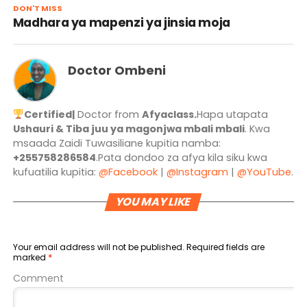
DON'T MISS
Madhara ya mapenzi ya jinsia moja
Doctor Ombeni
Certified|
Doctor from
Afyaclass.
Hapa utapata
Ushauri & Tiba juu ya magonjwa mbali mbali
. Kwa
msaada Zaidi Tuwasiliane kupitia namba:
+255758286584
.Pata dondoo za afya kila siku kwa
kufuatilia kupitia:
@Facebook
|
@Instagram
|
@YouTube
.
YOU MAY LIKE
Your email address will not be published.
Required fields are
marked
*
Comment