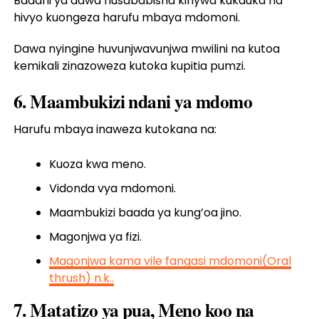
Baadhi ya dawa husababisha kinywa kukauka na
hivyo kuongeza harufu mbaya mdomoni.
Dawa nyingine huvunjwavunjwa mwilini na kutoa
kemikali zinazoweza kutoka kupitia pumzi.
6. Maambukizi ndani ya mdomo
Harufu mbaya inaweza kutokana na:
Kuoza kwa meno.
Vidonda vya mdomoni.
Maambukizi baada ya kung’oa jino.
Magonjwa ya fizi.
Magonjwa kama vile fangasi mdomoni(Oral
thrush) n.k..
7. Matatizo ya pua, Meno koo na