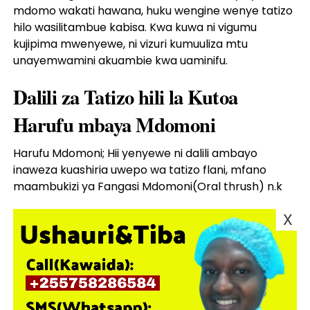
mdomo wakati hawana, huku wengine wenye tatizo
hilo wasilitambue kabisa. Kwa kuwa ni vigumu
kujipima mwenyewe, ni vizuri kumuuliza mtu
unayemwamini akuambie kwa uaminifu.
Dalili za Tatizo hili la Kutoa
Harufu mbaya Mdomoni
Harufu Mdomoni; Hii yenyewe ni dalili ambayo
inaweza kuashiria uwepo wa tatizo flani, mfano
maambukizi ya Fangasi Mdomoni(Oral thrush) n.k