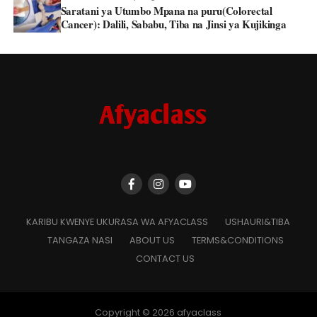
Saratani ya Utumbo Mpana na puru(Colorectal
Cancer): Dalili, Sababu, Tiba na Jinsi ya Kujikinga
KARIBU KWENYE UKURASA WA AFYACLASS
USHAURI&TIBA
TANGAZA NASI
ABOUT US
TERMS&CONDITIONS
CONTACT US
Copyright © 2026 afyaclass