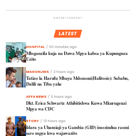
ADVERTISEMENT
LATEST
HOSPITAL
50 minutes ago
Mloganzila kuja na Dawa Mpya kabsa ya Kupunguza
Uzito
MAGONJWA
3 hours ago
Tatizo la Harufu Mbaya Mdomoni(Halitosis): Sababu,
Dalili na Tiba yake
AFYA NEWS
5 hours ago
Dkt. Erica Schwartz Athibitishwa Kuwa Mkurugenzi
Mpya wa CDC
STORY
13 hours ago
Idara ya Uhamiaji ya Gambia (GID) imezindua rasmi
sare mpya kwa wajawazito