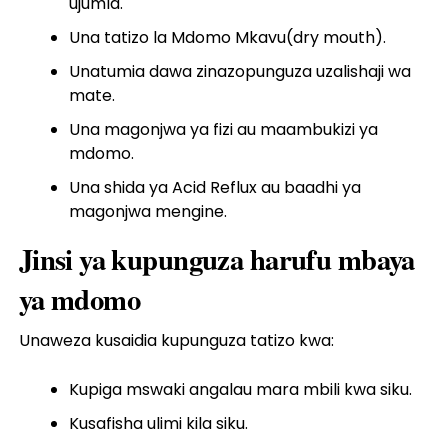
ujumla.
Una tatizo la Mdomo Mkavu(dry mouth).
Unatumia dawa zinazopunguza uzalishaji wa
mate.
Una magonjwa ya fizi au maambukizi ya
mdomo.
Una shida ya Acid Reflux au baadhi ya
magonjwa mengine.
Jinsi ya kupunguza harufu mbaya
ya mdomo
Unaweza kusaidia kupunguza tatizo kwa:
Kupiga mswaki angalau mara mbili kwa siku.
Kusafisha ulimi kila siku.