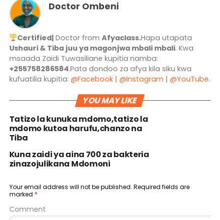
Doctor Ombeni
Certified|
Doctor from
Afyaclass.
Hapa utapata
Ushauri & Tiba juu ya magonjwa mbali mbali
. Kwa
msaada Zaidi Tuwasiliane kupitia namba:
+255758286584
.Pata dondoo za afya kila siku kwa
kufuatilia kupitia:
@Facebook
|
@Instagram
|
@YouTube
.
YOU MAY LIKE
Tatizo la kunuka mdomo,tatizo la
mdomo kutoa harufu,chanzo na
Tiba
Kuna zaidi ya aina 700 za bakteria
zinazojulikana Mdomoni
Your email address will not be published.
Required fields are
marked
*
Comment