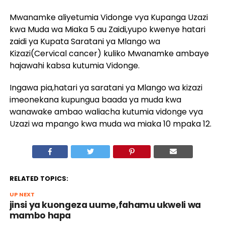
Mwanamke aliyetumia Vidonge vya Kupanga Uzazi
kwa Muda wa Miaka 5 au Zaidi,yupo kwenye hatari
zaidi ya Kupata Saratani ya Mlango wa
Kizazi(Cervical cancer) kuliko Mwanamke ambaye
hajawahi kabsa kutumia Vidonge.
Ingawa pia,hatari ya saratani ya Mlango wa kizazi
imeonekana kupungua baada ya muda kwa
wanawake ambao waliacha kutumia vidonge vya
Uzazi wa mpango kwa muda wa miaka 10 mpaka 12.
RELATED TOPICS:
UP NEXT
jinsi ya kuongeza uume,fahamu ukweli wa
mambo hapa