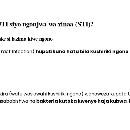
UTI
siyo
ugonjwa wa zinaa (STI)?
ke si lazima kiwe ngono
Tract Infection)
hupatikana hata bila kushiriki ngono
ikira (watu wasiowahi kushiriki ngono) wanaweza kupata U
husababishwa na
bakteria kutoka kwenye haja kubwa
,