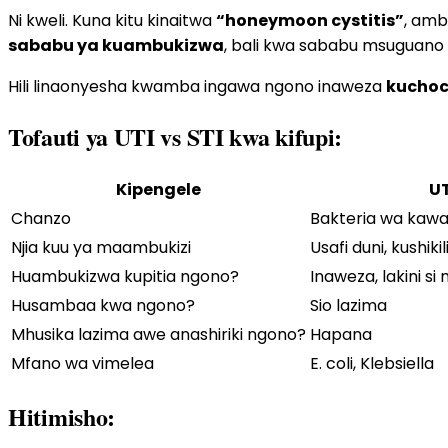
Ni kweli. Kuna kitu kinaitwa
“honeymoon cystitis”
, amb
sababu ya kuambukizwa
, bali kwa sababu msuguano 
Hili linaonyesha kwamba ingawa ngono inaweza
kucho
Tofauti ya UTI vs STI kwa kifupi:
Kipengele
UT
Chanzo
Bakteria wa kawai
Njia kuu ya maambukizi
Usafi duni, kushiki
Huambukizwa kupitia ngono?
Inaweza, lakini si
Husambaa kwa ngono?
Sio lazima
Mhusika lazima awe anashiriki ngono?
Hapana
Mfano wa vimelea
E. coli, Klebsiella
Hitimisho: