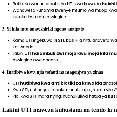
Bakteria wanaosababisha UTI kwa kawaida
huishi
Wanaweza kuhamia kwenye mfumo wa mkojo kwa sa
kutoka kwa mtu mwingine.
3.
Si kila mtu anayeshiriki ngono anaipata
Kama UTI ingekuwa ni STI, basi kila mtu anayefa
kaswende.
Lakini UTI
haiambukizwi moja kwa moja kila ma
mwingine awe chanzo.
4.
Inatibiwa kwa njia tofauti na magonjwa ya zinaa
UTI
hutibiwa kwa antibiotiki za kawaida
zinazo
Kwa STI, uchunguzi maalum unahitajika, kama vile
P
Pia, kwa STI, mara nyingi huchukuliwa hatua ya
kut
Lakini UTI inaweza kuhusiana na tendo la n