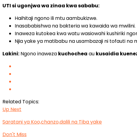
UTI si ugonjwa wa zinaa kwa sababu:
Haihitaji ngono ili mtu aambukizwe.
Inasababishwa na bakteria wa kawaida wa mwilini.
Inaweza kutokea kwa watu wasiowahi kushiriki ngo
Njia yake ya matibabu na usambazaji ni tofauti na 
Lakini:
Ngono inaweza
kuchochea
au
kusaidia kuene
Related Topics:
Up Next
Saratani ya Koo,chanzo,dalili na Tiba yake
Don't Miss