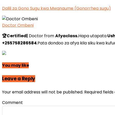
Dalili za Gono Sugu kwa Mwanaume (Gonorrhea sugu)
Doctor Ombeni
🏆Certified|
Doctor from
Afyaclass.
Hapa utapata
Ush
+255758286584
.Pata dondoo za afya kila siku kwa kufuat
You may like
Leave a Reply
Your email address will not be published.
Required field
Comment