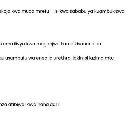
mkojo kwa muda mrefu — si kwa sababu ya kuambukizwa
, kama ilivyo kwa magonjwa kama kisonono au
 usumbufu wa eneo la urethra, lakini si lazima mtu
a atibiwe ikiwa hana dalili.