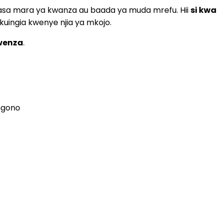
sa mara ya kwanza au baada ya muda mrefu. Hii
si kwa
uingia kwenye njia ya mkojo.
wenza
.
ngono