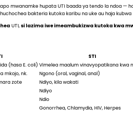
apo mwanamke hupata UTI baada ya tendo la ndoa — ha
huchochea bakteria kutoka karibu na uke au haja kubwa k
chea
UTI,
si lazima iwe imeambukizwa kutoka kwa m
I
STI
da (hasa E. coli)
Vimelea maalum vinavyopatikana kwa 
lia mkojo, nk.
Ngono (oral, vaginal, anal)
 mara zote
Ndiyo, kila wakati
Ndiyo
Ndio
Gonorrhea, Chlamydia, HIV, Herpes