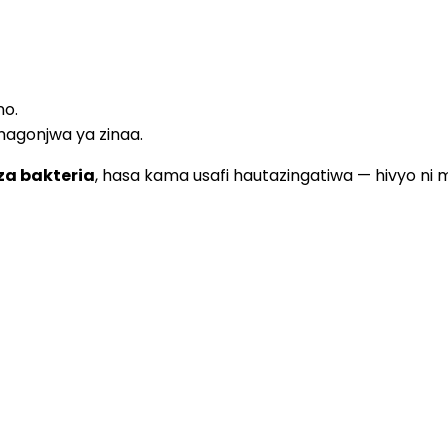
no.
magonjwa ya zinaa.
za bakteria
, hasa kama usafi hautazingatiwa — hivyo ni