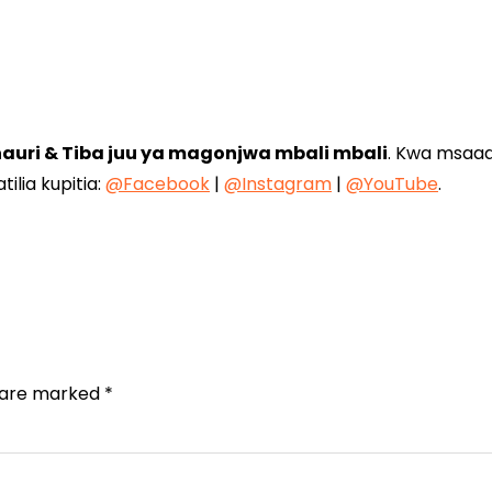
auri & Tiba juu ya magonjwa mbali mbali
. Kwa msaad
ilia kupitia:
@Facebook
|
@Instagram
|
@YouTube
.
s are marked
*