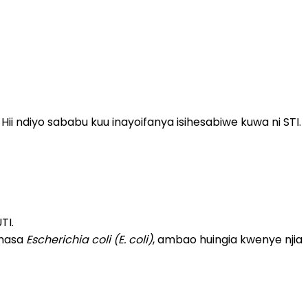
. Hii ndiyo sababu kuu inayoifanya isihesabiwe kuwa ni STI.
TI.
 hasa
Escherichia coli (E. coli)
, ambao huingia kwenye njia