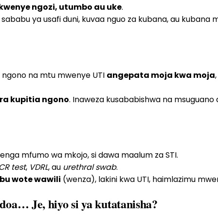
 kwenye ngozi, utumbo au uke
.
babu ya usafi duni, kuvaa nguo za kubana, au kubana 
nya ngono na mtu mwenye UTI
angepata moja kwa moja
ra kupitia ngono
. Inaweza kusababishwa na msuguano au
lenga mfumo wa mkojo, si dawa maalum za STI.
CR test
,
VDRL
, au
urethral swab
.
ibu wote wawili
(wenza), lakini kwa UTI, haimlazimu mwenz
doa… Je, hiyo si ya kutatanisha?