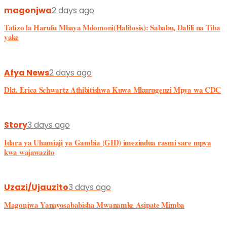
Dkt. Erica Schwartz Athibitishwa Kuwa Mkurugenzi Mpya wa CDC
Story
3 days ago
Idara ya Uhamiaji ya Gambia (GID) imezindua rasmi sare mpya
kwa wajawazito
Uzazi/Ujauzito
3 days ago
Magonjwa Yanayosababisha Mwanamke Asipate Mimba
Hospital
3 days ago
Akamatwa hospitali kwa kujifanya Mtoa Roho