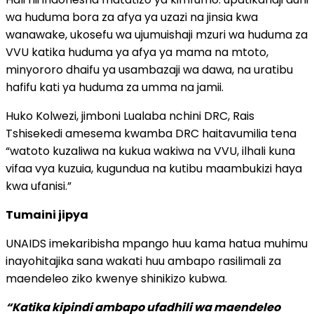
wa huduma bora za afya ya uzazi na jinsia kwa
wanawake, ukosefu wa ujumuishaji mzuri wa huduma za
VVU katika huduma ya afya ya mama na mtoto,
minyororo dhaifu ya usambazaji wa dawa, na uratibu
hafifu kati ya huduma za umma na jamii.
Huko Kolwezi, jimboni Lualaba nchini DRC, Rais
Tshisekedi amesema kwamba DRC haitavumilia tena
“watoto kuzaliwa na kukua wakiwa na VVU, ilhali kuna
vifaa vya kuzuia, kugundua na kutibu maambukizi haya
kwa ufanisi.”
Tumaini jipya
UNAIDS imekaribisha mpango huu kama hatua muhimu
inayohitajika sana wakati huu ambapo rasilimali za
maendeleo ziko kwenye shinikizo kubwa.
“Katika kipindi ambapo ufadhili wa maendeleo