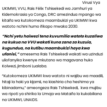
Virusi Vya
UKIMWI, VVU, Rais Félix Tshisekedi wa Jamhuri ya
Kidemokrasia ya Congo, DRC amezindua mpango wa
kitaifa wa kutokomeza maambukizi ya UKIMWI kwa
watoto nchini humo ifikapo mwaka 2030.
“Nchi yetu haiwezi tena kuvumilia watoto kuzaliwa
na kukua na VVU wakati kuna zana za kuzuia,
kugundua, na kutibu maambukizi haya kwa
ufanisi,”
amesema Rais Tshisekedi wakati wa uzinduzi
uliofanyika kwenye mkutano wa magavana huko
Kolwezi, jimboni Lualaba.
“Kutokomeza UKIMWI kwa watoto ni wajibu wa maadili,
hitaji la haki ya kijamii, na kiashiria cha heshima ya
kibinadamu,” ameongeza Rais Tshisekedi, kwa mujibu
wa ripoti ya shirika la Umoja wa Mataifa la kukabiliana
na UKIMWI, UNAIDS.