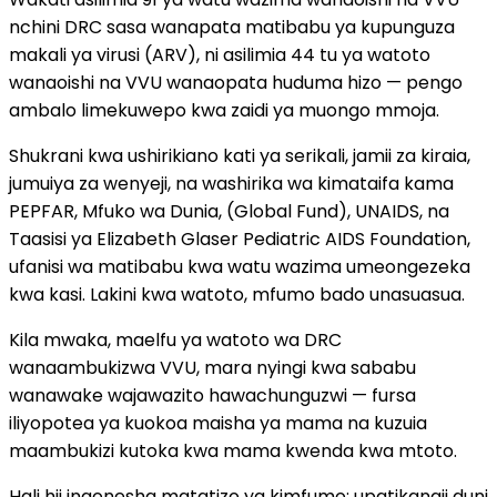
nchini DRC sasa wanapata matibabu ya kupunguza
makali ya virusi (ARV), ni asilimia 44 tu ya watoto
wanaoishi na VVU wanaopata huduma hizo — pengo
ambalo limekuwepo kwa zaidi ya muongo mmoja.
Shukrani kwa ushirikiano kati ya serikali, jamii za kiraia,
jumuiya za wenyeji, na washirika wa kimataifa kama
PEPFAR, Mfuko wa Dunia, (Global Fund), UNAIDS, na
Taasisi ya Elizabeth Glaser Pediatric AIDS Foundation,
ufanisi wa matibabu kwa watu wazima umeongezeka
kwa kasi. Lakini kwa watoto, mfumo bado unasuasua.
Kila mwaka, maelfu ya watoto wa DRC
wanaambukizwa VVU, mara nyingi kwa sababu
wanawake wajawazito hawachunguzwi — fursa
iliyopotea ya kuokoa maisha ya mama na kuzuia
maambukizi kutoka kwa mama kwenda kwa mtoto.
Hali hii inaonesha matatizo ya kimfumo: upatikanaji duni