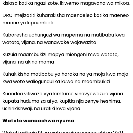
kisiasa katika ngazi zote, ikiwemo magavana wa mikoa.
DRC imejizatiti kuharakisha maendeleo katika maeneo
manne ya kipaumbele:
Kuboresha uchunguzi wa mapema na matibabu kwa
watoto, vijana, na wanawake wajawazito
Kuzuia maambukizi mapya miongoni mwa watoto,
vijana, na akina mama
Kuhakikisha matibabu ya haraka na ya moja kwa moja
kwa wote waliogundulika kuwa na maambukizi
Kuondoa vikwazo vya kimfumo vinavyowazuia vijana
kupata huduma za afya, kupitia njia zenye heshima,
ushirikishwaji, na urafiki kwa vijana
Watoto wanaachwa nyuma
Wakati asilimia 91 ya watu wazima wanaoishi na VVU