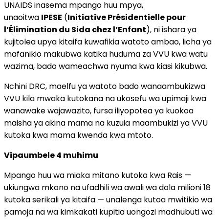
UNAIDS inasema mpango huu mpya,
unaoitwa
IPESE
(
Initiative Présidentielle pour
l’Élimination du Sida chez l’Enfant
), ni ishara ya
kujitolea upya kitaifa kuwafikia watoto ambao, licha ya
mafanikio makubwa katika huduma za VVU kwa watu
wazima, bado wameachwa nyuma kwa kiasi kikubwa.
Nchini DRC, maelfu ya watoto bado wanaambukizwa
VVU kila mwaka kutokana na ukosefu wa upimaji kwa
wanawake wajawazito, fursa iliyopotea ya kuokoa
maisha ya akina mama na kuzuia maambukizi ya VVU
kutoka kwa mama kwenda kwa mtoto.
Vipaumbele 4 muhimu
Mpango huu wa miaka mitano kutoka kwa Rais —
ukiungwa mkono na ufadhili wa awali wa dola milioni 18
kutoka serikali ya kitaifa — unalenga kutoa mwitikio wa
pamoja na wa kimkakati kupitia uongozi madhubuti wa