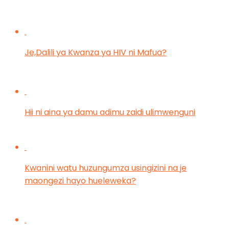
Je,Dalili ya Kwanza ya HIV ni Mafua?
Hii ni aina ya damu adimu zaidi ulimwenguni
Kwanini watu huzungumza usingizini na je
maongezi hayo hueleweka?
Muda sahihi wa kusoma kipimo chako cha ukimwi
Leave a Reply
Your email address will not be published.
Required
fields are marked
*