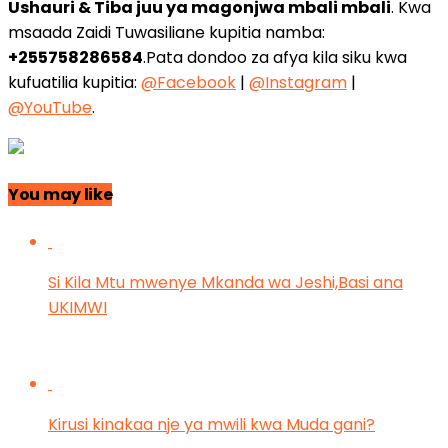
Ushauri & Tiba juu ya magonjwa mbali mbali
. Kwa
msaada Zaidi Tuwasiliane kupitia namba:
+255758286584
.Pata dondoo za afya kila siku kwa
kufuatilia kupitia:
@Facebook
|
@Instagram
|
@YouTube
.
You may like
Si Kila Mtu mwenye Mkanda wa Jeshi,Basi ana
UKIMWI
Kirusi kinakaa nje ya mwili kwa Muda gani?