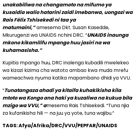
unakabiliwa na changamoto na mifumo ya
kusaidia walio hatarini zaidi imebanwa, uongozi wa
Rais Félix Tshisekedi ni taa ya
matumaini,”
amesema Dkt. Susan Kasedde,
Mkurugenzi wa UNAIDS nchini DRC. “
UNAIDS inaunga
mkono kikamilifu mpango huu jasiri na wa
kuhamasisha.”
Kupitia mpango huu, DRC inalenga kubadili mwelekeo
wa kizazi kizima cha watoto ambao kwa muda mrefu
wameachwa nyuma katika mapambano dhidi ya VVU.
“
Tunatangaza ahadi ya kitaifa kuhakikisha kila
mtoto wa Kongo ana haki ya kuzaliwa na kukua bila
mzigo wa VVU,” a
mesema Rais Tshisekedi. “Tuna njia
za kufanikisha hili — na juu ya yote, tuna wajibu.”
TAGS: Afya/Afrika/DRC/VVU/PEPFAR/UNAIDS