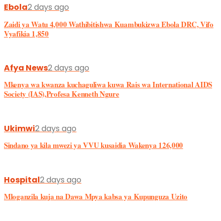
Society (IAS),Profesa Kenneth Ngure
Ukimwi
2 days ago
Sindano ya kila mwezi ya VVU kusaidia Wakenya 126,000
Hospital
2 days ago
Mloganzila kuja na Dawa Mpya kabsa ya Kupunguza Uzito
magonjwa
2 days ago
Tatizo la Harufu Mbaya Mdomoni(Halitosis): Sababu, Dalili na Tiba
yake
Afya News
2 days ago