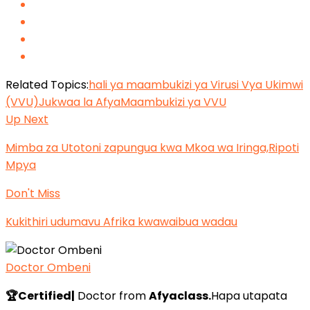
Related Topics:
hali ya maambukizi ya Virusi Vya Ukimwi
(VVU)
Jukwaa la Afya
Maambukizi ya VVU
Up Next
Mimba za Utotoni zapungua kwa Mkoa wa Iringa,Ripoti
Mpya
Don't Miss
Kukithiri udumavu Afrika kwawaibua wadau
Doctor Ombeni
🏆Certified|
Doctor from
Afyaclass.
Hapa utapata