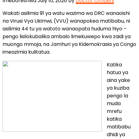
Imeboreshwa July 10, 2026 by
Doctor Ombeni
Wakati asilimia 91 ya watu wazima wa DRC wanaoishi
na Virusi Vya Ukimwi, (VVU) wanapokea matibabu, ni
asilimia 44 tu ya watoto wanaopata huduma hiyo –
pengo lisilokubalika ambalo limekuwepo kwa zaidi ya
muongo mmoja, na Jamhuri ya Kidemokrasia ya Congo
imeazimia kulitatua.
Katika
hatua ya
aina yake
ya kuziba
pengo la
muda
mrefu
katika
matibabu
dhidi ya