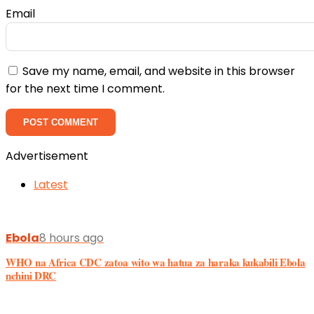
Advertisement
Latest
Ebola
8 hours ago
WHO na Africa CDC zatoa wito wa hatua za haraka kukabili Ebola
nchini DRC
Ebola
2 days ago
Zaidi ya Watu 4,000 Wathibitishwa Kuambukizwa Ebola DRC, Vifo
Vyafikia 1,850
Afya News
2 days ago
Mkenya wa kwanza kuchaguliwa kuwa Rais wa International AIDS