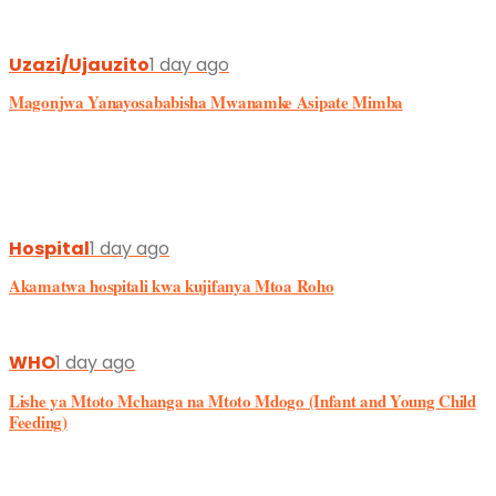
WHO
1 day ago
Lishe ya Mtoto Mchanga na Mtoto Mdogo (Infant and Young Child
Feeding)