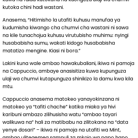
kutoka chini hadi wastani.
Anasema, “Hitimisho la utafiti kuhusu manufaa ya
kudumisha kiwango cha chumvi cha wastani ni sawa
na kile tunachojua kuhusu virutubisho muhimu: nyingi
husababisha sumu, wakati kidogo husababisha
matatizo mengine. Kiasi ni bora.”
Lakini kuna wale ambao hawakubaliani, ikiwa ni pamoja
na Cappuccio, ambaye anasisitiza kuwa kupunguza
ulaji wa chumvi kutapunguza shinikizo la damu kwa kila
mtu.
Cappuccio anasema matokeo yanayokinzana ni
matokeo ya “tafiti chache” katika miaka ya hivi
karibuni ambazo zilihusisha watu “ambao tayari
walikuwa na” hali za matibabu na zilitokana na “data
yenye dosari” – ikiwa ni pamoja na utafiti wa Mint,
ambao ulitegemea sampuli za mkojo wa papo hapo