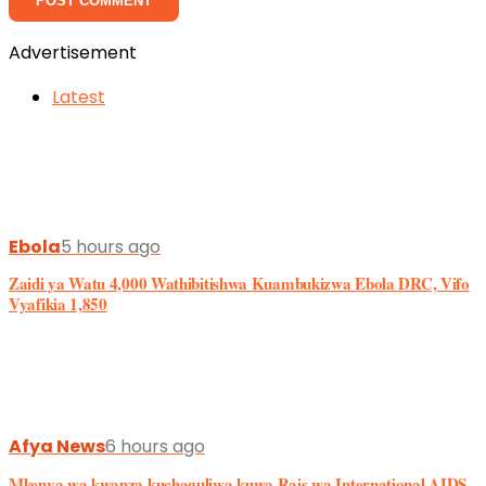
Advertisement
Latest
Ebola
5 hours ago
Zaidi ya Watu 4,000 Wathibitishwa Kuambukizwa Ebola DRC, Vifo
Vyafikia 1,850
Afya News
6 hours ago
Mkenya wa kwanza kuchaguliwa kuwa Rais wa International AIDS
Society (IAS),Profesa Kenneth Ngure