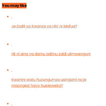
You may like
Je,Dalili ya Kwanza ya HIV ni Mafua?
Hii ni aina ya damu adimu zaidi ulimwenguni
Kwanini watu huzungumza usingizini na je
maongezi hayo hueleweka?