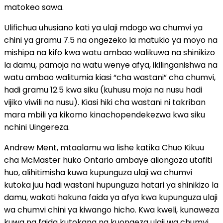
matokeo sawa.
Ulifichua uhusiano kati ya ulaji mdogo wa chumvi ya
chini ya gramu 7.5 na ongezeko la matukio ya moyo na
mishipa na kifo kwa watu ambao walikuwa na shinikizo
la damu, pamoja na watu wenye afya, ikilinganishwa na
watu ambao walitumia kiasi “cha wastani” cha chumvi,
hadi gramu 12.5 kwa siku (kuhusu moja na nusu hadi
vijiko viwili na nusu). Kiasi hiki cha wastani ni takriban
mara mbili ya kikomo kinachopendekezwa kwa siku
nchini Uingereza.
Andrew Ment, mtaalamu wa lishe katika Chuo Kikuu
cha McMaster huko Ontario ambaye aliongoza utafiti
huo, alihitimisha kuwa kupunguza ulaji wa chumvi
kutoka juu hadi wastani hupunguza hatari ya shinikizo la
damu, wakati hakuna faida ya afya kwa kupunguza ulaji
wa chumvi chini ya kiwango hicho. Kwa kweli, kunaweza
kuwa na faida kutokana na kuongeza ulaji wa chumvi