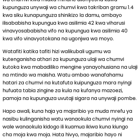
kupunguza unywaji wa chumvi kwa takriban gramu 1.4
kwa siku kunapunguza shinikizo la damu, ambayo
ilisababisha kupungua kwa asilimia 42 kwa viharusi
vinavyosababisha vifo na kupungua kwa asilimia 40
kwa vifo vinavyotokana na ugonjwa wa moyo.
Watafiti katika tafiti hizi walikubali ugumu wa
kutenganisha athari za kupunguza ulaji wa chumvi
kutoka kwa mabadiliko mengine yanayohusiana na ulaji
na mtindo wa maisha. Watu ambao wanafahamu
hatari za chumvi na kutafuta kuipunguza mara nyingi
hufuata tabia zingine za kula na kufanya mazoezi,
pamoja na kupunguza uvutaji sigara na unywaji pombe.
Hapo awali, kuna haja ya majaribio ya muda mrefu ya
nasibu kulinganisha watu wanaokula chumvi nyingi na
wale wanaokula kidogo ili kuamua ikiwa kuna kiungo
cha moja kwa moja. Hata hivyo, majaribio hayo ni