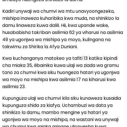
Kadiri unywaji wa chumvi wa mtu unavyoongezeka,
mishipa inaweza kuharibika kwa muda, na shinikizo la
damu linaweza kuwa dalili. Hii, kwa upande wake,
husababisha takriban asilimia 62 ya viharusi na asilimia
49 ya ugonjwa wa mishipa ya moyo, kulingana na
takwimu za Shirika la Afya Duniani.
Kwa kuchanganya matokeo ya tafiti 13 katika kipindi
cha miaka 35, ilibainika kuwa ulaji wa ziada wa gramu
tano za chumvi kwa siku huongeza hatari ya ugonjwa
wa moyo na mishipa kwa asilimia 17 na kiharusi kwa
asilimia 23.
Kupunguza ulaji wa chumvi kila siku kunaweza kusaidia
kupunguza shida za kiafya. Uchambuzi wa data ya
shinikizo la damu, mambo mengine ya hatari ya
ugonjwa wa moyo na mishipa, na wastani wa unywaji
wa chumvi kwa miaka minane ulionyesha kuwa