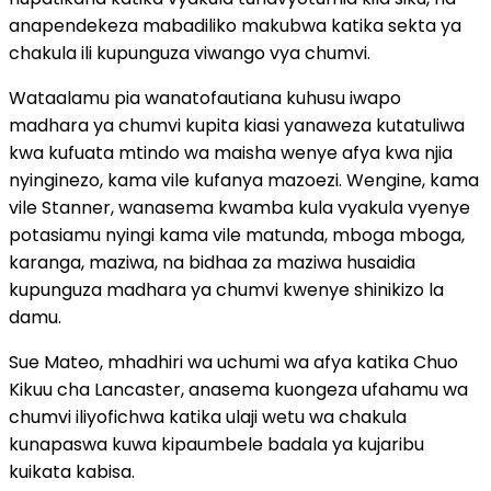
anapendekeza mabadiliko makubwa katika sekta ya
chakula ili kupunguza viwango vya chumvi.
Wataalamu pia wanatofautiana kuhusu iwapo
madhara ya chumvi kupita kiasi yanaweza kutatuliwa
kwa kufuata mtindo wa maisha wenye afya kwa njia
nyinginezo, kama vile kufanya mazoezi. Wengine, kama
vile Stanner, wanasema kwamba kula vyakula vyenye
potasiamu nyingi kama vile matunda, mboga mboga,
karanga, maziwa, na bidhaa za maziwa husaidia
kupunguza madhara ya chumvi kwenye shinikizo la
damu.
Sue Mateo, mhadhiri wa uchumi wa afya katika Chuo
Kikuu cha Lancaster, anasema kuongeza ufahamu wa
chumvi iliyofichwa katika ulaji wetu wa chakula
kunapaswa kuwa kipaumbele badala ya kujaribu
kuikata kabisa.