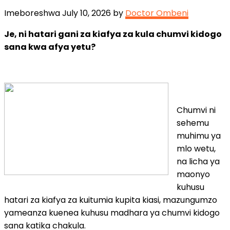
Imeboreshwa July 10, 2026 by
Doctor Ombeni
Je, ni hatari gani za kiafya za kula chumvi kidogo
sana kwa afya yetu?
Chumvi ni
sehemu
muhimu ya
mlo wetu,
na licha ya
maonyo
kuhusu
hatari za kiafya za kuitumia kupita kiasi, mazungumzo
yameanza kuenea kuhusu madhara ya chumvi kidogo
sana katika chakula.