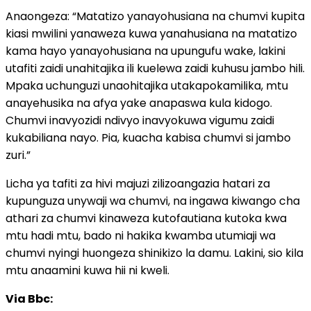
Anaongeza: “Matatizo yanayohusiana na chumvi kupita
kiasi mwilini yanaweza kuwa yanahusiana na matatizo
kama hayo yanayohusiana na upungufu wake, lakini
utafiti zaidi unahitajika ili kuelewa zaidi kuhusu jambo hili.
Mpaka uchunguzi unaohitajika utakapokamilika, mtu
anayehusika na afya yake anapaswa kula kidogo.
Chumvi inavyozidi ndivyo inavyokuwa vigumu zaidi
kukabiliana nayo. Pia, kuacha kabisa chumvi si jambo
zuri.”
Licha ya tafiti za hivi majuzi zilizoangazia hatari za
kupunguza unywaji wa chumvi, na ingawa kiwango cha
athari za chumvi kinaweza kutofautiana kutoka kwa
mtu hadi mtu, bado ni hakika kwamba utumiaji wa
chumvi nyingi huongeza shinikizo la damu. Lakini, sio kila
mtu anaamini kuwa hii ni kweli.
Via Bbc: