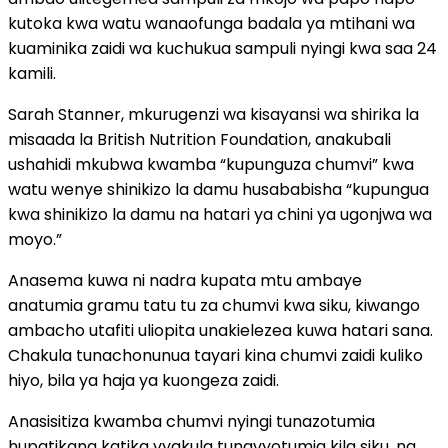
kutoka kwa watu wanaofunga badala ya mtihani wa
kuaminika zaidi wa kuchukua sampuli nyingi kwa saa 24
kamili.
Sarah Stanner, mkurugenzi wa kisayansi wa shirika la
misaada la British Nutrition Foundation, anakubali
ushahidi mkubwa kwamba “kupunguza chumvi” kwa
watu wenye shinikizo la damu husababisha “kupungua
kwa shinikizo la damu na hatari ya chini ya ugonjwa wa
moyo.”
Anasema kuwa ni nadra kupata mtu ambaye
anatumia gramu tatu tu za chumvi kwa siku, kiwango
ambacho utafiti uliopita unakielezea kuwa hatari sana.
Chakula tunachonunua tayari kina chumvi zaidi kuliko
hiyo, bila ya haja ya kuongeza zaidi.
Anasisitiza kwamba chumvi nyingi tunazotumia
hupatikana katika vyakula tunavyotumia kila siku, na