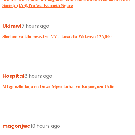
Ukimwi
7 hours ago
Sindano ya kila mwezi ya VVU kusaidia Wakenya 126,000
Hospital
8 hours ago
Mloganzila kuja na Dawa Mpya kabsa ya Kupunguza Uzito
magonjwa
10 hours ago
Tatizo la Harufu Mbaya Mdomoni(Halitosis): Sababu, Dalili na Tiba
yake
Afya News
12 hours ago