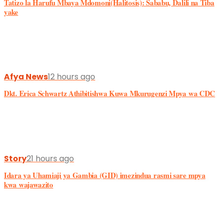
Dkt. Erica Schwartz Athibitishwa Kuwa Mkurugenzi Mpya wa CDC
Story
21 hours ago
Idara ya Uhamiaji ya Gambia (GID) imezindua rasmi sare mpya
kwa wajawazito
Uzazi/Ujauzito
1 day ago
Magonjwa Yanayosababisha Mwanamke Asipate Mimba
Hospital
1 day ago
Akamatwa hospitali kwa kujifanya Mtoa Roho