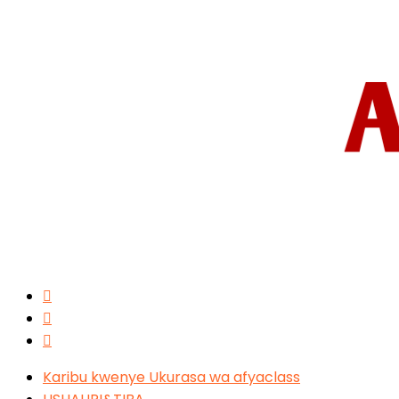
Karibu kwenye Ukurasa wa afyaclass
USHAURI&TIBA
TANGAZA NASI
About Us
Terms&Conditions
Contact Us
Copyright © 2026 afyaclass