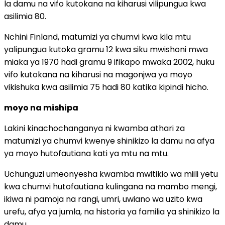
la damu na vifo kutokana na kiharusi vilipungua kwa
asilimia 80.
Nchini Finland, matumizi ya chumvi kwa kila mtu
yalipungua kutoka gramu 12 kwa siku mwishoni mwa
miaka ya 1970 hadi gramu 9 ifikapo mwaka 2002, huku
vifo kutokana na kiharusi na magonjwa ya moyo
vikishuka kwa asilimia 75 hadi 80 katika kipindi hicho.
moyo na mishipa
Lakini kinachochanganya ni kwamba athari za
matumizi ya chumvi kwenye shinikizo la damu na afya
ya moyo hutofautiana kati ya mtu na mtu.
Uchunguzi umeonyesha kwamba mwitikio wa miili yetu
kwa chumvi hutofautiana kulingana na mambo mengi,
ikiwa ni pamoja na rangi, umri, uwiano wa uzito kwa
urefu, afya ya jumla, na historia ya familia ya shinikizo la
damu.