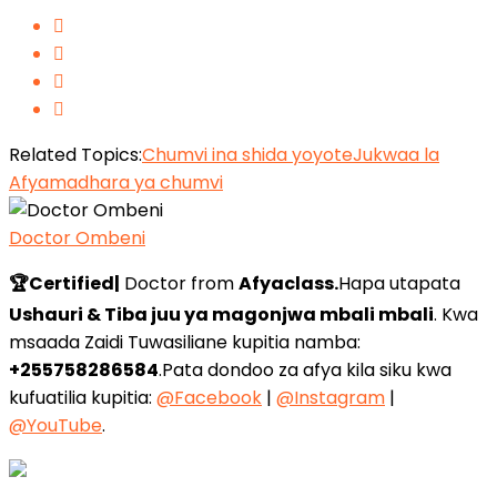
Related Topics:
Chumvi ina shida yoyote
Jukwaa la
Afya
madhara ya chumvi
Doctor Ombeni
🏆Certified|
Doctor from
Afyaclass.
Hapa utapata
Ushauri & Tiba juu ya magonjwa mbali mbali
. Kwa
msaada Zaidi Tuwasiliane kupitia namba:
+255758286584
.Pata dondoo za afya kila siku kwa
kufuatilia kupitia:
@Facebook
|
@Instagram
|
@YouTube
.