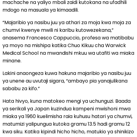
machache na yaliyo mbali zaidi kutokana na ufadhili
mdogo na masuala ya kimaadili.
“Majaribio ya nasibu juu ya athari za moja kwa moja za
chumvi kwenye mwili ni karibu kutowezekana,”
anasema Francesco Cappuccio, profesa wa matibabu
ya moyo na mishipa katika Chuo Kikuu cha Warwick
Medical School na mwandishi mkuu wa utafiti wa miaka
minane.
Lakini anaongeza kuwa hakuna majaribio ya nasibu juu
ya unene au uvutaji sigara, “ambayo pia yanajulikana
sababu za kifo.”
Hata hivyo, kuna matokeo mengi ya uchunguzi. Baada
ya serikali ya Japan kuzindua kampeni mwishoni mwa
miaka ya 1960 kuelimisha raia kuhusu hatari ya chumvi,
matumizi yalipungua kutoka gramu 13.5 hadi gramu 12
kwa siku. Katika kipindi hicho hicho, matukio ya shinikizo