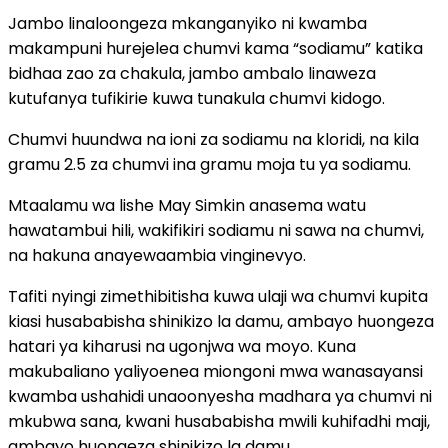
Jambo linaloongeza mkanganyiko ni kwamba
makampuni hurejelea chumvi kama “sodiamu” katika
bidhaa zao za chakula, jambo ambalo linaweza
kutufanya tufikirie kuwa tunakula chumvi kidogo.
Chumvi huundwa na ioni za sodiamu na kloridi, na kila
gramu 2.5 za chumvi ina gramu moja tu ya sodiamu.
Mtaalamu wa lishe May Simkin anasema watu
hawatambui hili, wakifikiri sodiamu ni sawa na chumvi,
na hakuna anayewaambia vinginevyo.
Tafiti nyingi zimethibitisha kuwa ulaji wa chumvi kupita
kiasi husababisha shinikizo la damu, ambayo huongeza
hatari ya kiharusi na ugonjwa wa moyo. Kuna
makubaliano yaliyoenea miongoni mwa wanasayansi
kwamba ushahidi unaoonyesha madhara ya chumvi ni
mkubwa sana, kwani husababisha mwili kuhifadhi maji,
ambayo huongeza shinikizo la damu.