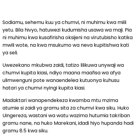
Sodiamu, sehemu kuu ya chumvi, ni muhimu kwa miili
yetu. Bila hivyo, hatuwezi kudumisha usawa wa maji. Pia
ni muhimu kwa kusafirisha oksijeni na virutubisho katika
mwili wote, na kwa msukumo wa neva kupitishwa kati
ya seli.
Uwezekano mkubwa zaidi, tatizo lilikuwa unywaji wa
chumvi kupita kiasi, ndiyo maana maafisa wa afya
ulimwenguni pote wanaendelea kutuonya kuhusu
hatari ya chumvi nyingi kupita kiasi.
Madaktari wanapendekeza kwamba mtu mzima
atumie si zaidi ya gramu sita za chumvi kwa siku. Huko
Uingereza, wastani wa watu wazima hutumia takriban
gramu nane, na huko Marekani, idadi hiyo hupanda hadi
gramu 8.5 kwa siku.