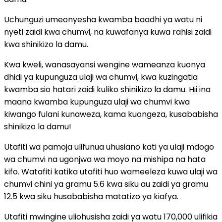
Uchunguzi umeonyesha kwamba baadhi ya watu ni
nyeti zaidi kwa chumvi, na kuwafanya kuwa rahisi zaidi
kwa shinikizo la damu.
Kwa kweli, wanasayansi wengine wameanza kuonya
dhidi ya kupunguza ulaji wa chumvi, kwa kuzingatia
kwamba sio hatari zaidi kuliko shinikizo la damu. Hii ina
maana kwamba kupunguza ulaji wa chumvi kwa
kiwango fulani kunaweza, kama kuongeza, kusababisha
shinikizo la damu!
Utafiti wa pamoja ulifunua uhusiano kati ya ulaji mdogo
wa chumvi na ugonjwa wa moyo na mishipa na hata
kifo. Watafiti katika utafiti huo wameeleza kuwa ulaji wa
chumvi chini ya gramu 5.6 kwa siku au zaidi ya gramu
12.5 kwa siku husababisha matatizo ya kiafya.
Utafiti mwingine uliohusisha zaidi ya watu 170,000 ulifikia