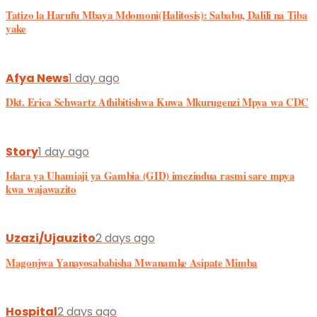
Tatizo la Harufu Mbaya Mdomoni(Halitosis): Sababu, Dalili na Tiba
yake
Afya News
1 day ago
Dkt. Erica Schwartz Athibitishwa Kuwa Mkurugenzi Mpya wa CDC
Story
1 day ago
Idara ya Uhamiaji ya Gambia (GID) imezindua rasmi sare mpya
kwa wajawazito
Uzazi/Ujauzito
2 days ago
Magonjwa Yanayosababisha Mwanamke Asipate Mimba
Hospital
2 days ago