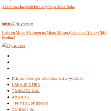
Akamatwa hospitali kwa kujifanya Mtoa Roho
WHO
2 days ago
Lishe ya Mtoto Mchanga na Mtoto Mdogo (Infant and Young Child
Feeding)
Karibu kwenye Ukurasa wa afyaclass
USHAURI&TIBA
TANGAZA NASI
About Us
Terms&Conditions
Contact Us