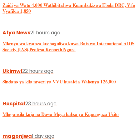
Zaidi ya Watu 4,000 Wathibitishwa Kuambukizwa Ebola DRC, Vifo
Vyafikia 1,850
Afya News
21 hours ago
Mkenya wa kwanza kuchaguliwa kuwa Rais wa International AIDS
Society (IAS),Profesa Kenneth Ngure
Ukimwi
22 hours ago
Sindano ya kila mwezi ya VVU kusaidia Wakenya 126,000
Hospital
23 hours ago
Mloganzila kuja na Dawa Mpya kabsa ya Kupunguza Uzito
magonjwa
1 day ago