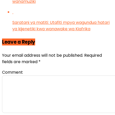
wanamuziki
Saratani ya matiti: Utafiti mpya wagundua hatari
ya kijenetiki kwa wanawake wa Kiafrika
Leave a Reply
Your email address will not be published.
Required
fields are marked
*
Comment