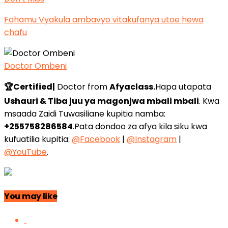
Fahamu Vyakula ambavyo vitakufanya utoe hewa
chafu
Doctor Ombeni
🏆Certified|
Doctor from
Afyaclass.
Hapa utapata
Ushauri & Tiba juu ya magonjwa mbali mbali
. Kwa
msaada Zaidi Tuwasiliane kupitia namba:
+255758286584
.Pata dondoo za afya kila siku kwa
kufuatilia kupitia:
@Facebook
|
@Instagram
|
@YouTube
.
You may like