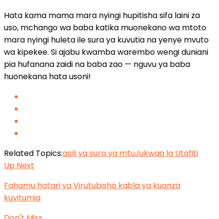
Hata kama mama mara nyingi hupitisha sifa laini za
uso, mchango wa baba katika muonekano wa mtoto
mara nyingi huleta ile sura ya kuvutia na yenye mvuto
wa kipekee. Si ajabu kwamba warembo wengi duniani
pia hufanana zaidi na baba zao — nguvu ya baba
huonekana hata usoni!
Related Topics:
asili ya sura ya mtu
Jukwaa la Utafiti
Up Next
Fahamu hatari ya Virutubisho kabla ya kuanza
kuvitumia
Don't Miss