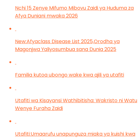
Nchi 15 Zenye Mifumo Mibovu Zaidi ya Huduma za
Afya Duniani mwaka 2026
New:Afyaclass Disease List 2025,Orodha ya
Magonjwa Yaliyosumbua sana Dunia 2025
Familia kutoa ubongo wake kwa ajili ya utafiti
Utafiti wa Kisayansi Wathibitisha: Wakristo ni Watu
Wenye Furaha Zaidi
Utafiti:Umaarufu unapunguza miaka ya kuishi kwa